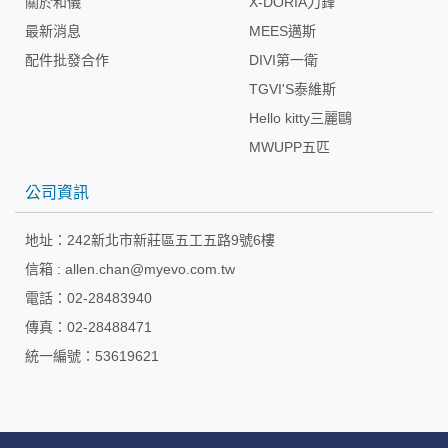
關於和儀
X-DORIA刀鋒
最新消息
MEES邁斯
配件批發合作
DIVI第一衛
TGVI'S泰維斯
Hello kitty三麗鷗
MWUPP五匹
公司資訊
地址：
242新北市新莊區五工五路9號6樓
信箱 :
allen.chan@myevo.com.tw
電話：02-28483940
傳真：02-28488471
統一編號：53619621