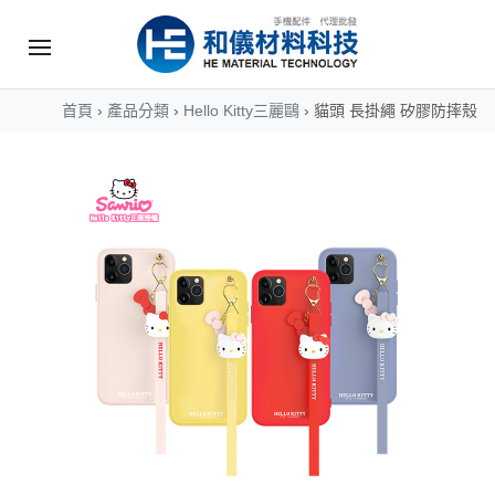
首頁
›
產品分類
›
Hello Kitty三麗鷗
›
貓頭 長掛繩 矽膠防摔殼