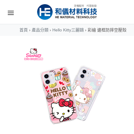
首頁
›
產品分類
›
Hello Kitty三麗鷗
›
彩繪 邊框防摔空壓殼