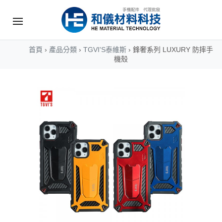
首頁
›
產品分類
›
TGVI'S泰維斯
›
鋒奢系列 LUXURY 防摔手
機殼