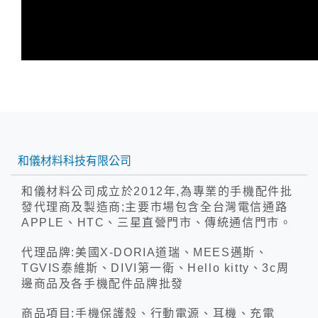
和儀材料科技有限公司
和儀材料公司成立於2012年,為專業的手機配件批
發代理商及製造商;主要市場包含全台灣電信通路
APPLE、HTC、三星直營門市、傳統通信門市。
代理品牌:美國X-DORIA道瑞、MEES邁斯、
TGVIS泰維斯、DIVI第一衛、Hello kitty、3c周
邊商品及各手機配件品牌批發
商品項目:手機保護殼、行動電源、耳機、充電