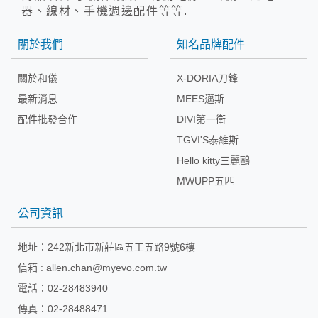
器、線材、手機週邊配件等等.
關於我們
知名品牌配件
關於和儀
X-DORIA刀鋒
最新消息
MEES邁斯
配件批發合作
DIVI第一衛
TGVI'S泰維斯
Hello kitty三麗鷗
MWUPP五匹
公司資訊
地址：
242新北市新莊區五工五路9號6樓
信箱 :
allen.chan@myevo.com.tw
電話：02-28483940
傳真：02-28488471