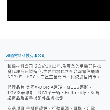
和儀材料科技有限公司
和儀材料公司成立於2012年,為專業的手機配件批
發代理商及製造商;主要市場包含全台灣電信通路
APPLE、HTC、三星直營門市、傳統通信門市。
代理品牌:美國X-DORIA道瑞、MEES邁斯、
TGVIS泰維斯、DIVI第一衛、Hello kitty、3c周
邊商品及各手機配件品牌批發
商品項目:手機保護殼、行動電源、耳機、充電