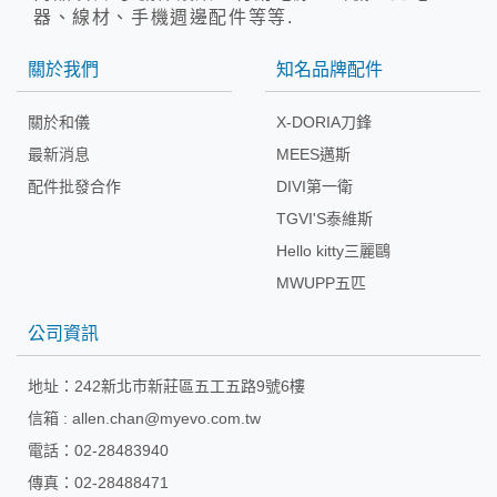
器、線材、手機週邊配件等等.
關於我們
知名品牌配件
關於和儀
X-DORIA刀鋒
最新消息
MEES邁斯
配件批發合作
DIVI第一衛
TGVI'S泰維斯
Hello kitty三麗鷗
MWUPP五匹
公司資訊
地址：
242新北市新莊區五工五路9號6樓
信箱 :
allen.chan@myevo.com.tw
電話：02-28483940
傳真：02-28488471