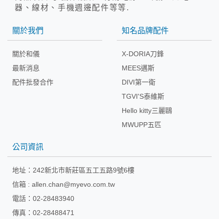
器、線材、手機週邊配件等等.
關於我們
知名品牌配件
關於和儀
X-DORIA刀鋒
最新消息
MEES邁斯
配件批發合作
DIVI第一衛
TGVI'S泰維斯
Hello kitty三麗鷗
MWUPP五匹
公司資訊
地址：
242新北市新莊區五工五路9號6樓
信箱 :
allen.chan@myevo.com.tw
電話：02-28483940
傳真：02-28488471