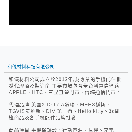
和儀材料科技有限公司
和儀材料公司成立於2012年,為專業的手機配件批
發代理商及製造商;主要市場包含全台灣電信通路
APPLE、HTC、三星直營門市、傳統通信門市。
代理品牌:美國X-DORIA道瑞、MEES邁斯、
TGVIS泰維斯、DIVI第一衛、Hello kitty、3c周
邊商品及各手機配件品牌批發
商品項目:手機保護殼、行動電源、耳機、充電