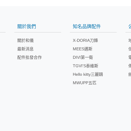
關於我們
知名品牌配件
關於和儀
X-DORIA刀鋒
最新消息
MEES邁斯
配件批發合作
DIVI第一衛
TGVI'S泰維斯
Hello kitty三麗鷗
MWUPP五匹