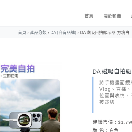
首頁
關於和儀
首頁
›
產品分類
›
DA (自有品牌)
›
DA 磁吸自拍顯示器-方塊白
DA 磁吸自拍
將手機畫面鏡
Vlog、直
位置與表情，
被裁切
建議售價 :
$1,79
顏 色 :
白色