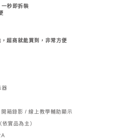
附 一秒即拆裝
便
池，超商就能買到，非常方便
示器
/ 開箱錄影 / 線上教學輔助顯示
件（依實品為主）
2A