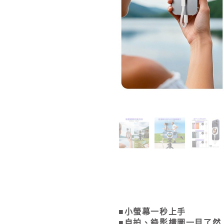
■小螢幕一秒上手
■自拍、錄影構圖一目了然