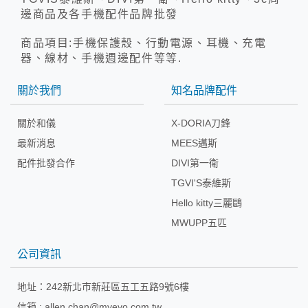
邊商品及各手機配件品牌批發
商品項目:手機保護殼、行動電源、耳機、充電
器、線材、手機週邊配件等等.
關於我們
知名品牌配件
關於和儀
X-DORIA刀鋒
最新消息
MEES邁斯
配件批發合作
DIVI第一衛
TGVI'S泰維斯
Hello kitty三麗鷗
MWUPP五匹
公司資訊
地址：
242新北市新莊區五工五路9號6樓
信箱 :
allen.chan@myevo.com.tw